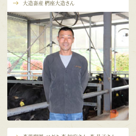
大造畜産 椚座大造さん