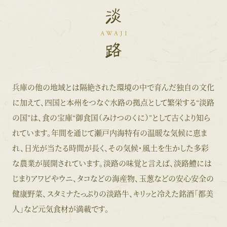
兵庫の他の地域とは隔絶された環境の中で育んだ独自の文化
に加えて、四国と本州をつなぐ水路の拠点として繁栄する“淡路
の国”は、食の宝庫“御食国（みけつのくに）”として古くより知ら
れています。年間を通じて瀬戸内海特有の温暖な気候に恵ま
れ、日光が当たる時間が長く、その気候・風土を生かした多彩
な農業が展開されています。淡路の味覚と言えば、淡路鱧には
じまりアワビやウニ、タコなどの海産物、玉葱などの安心安全の
健康野菜、スタミナたっぷりの淡路牛、キリッと冷えた銘酒「都美
人」など元気食材が満載です。