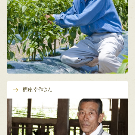
椚座幸作さん