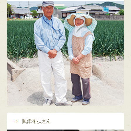
興津祐扶さん