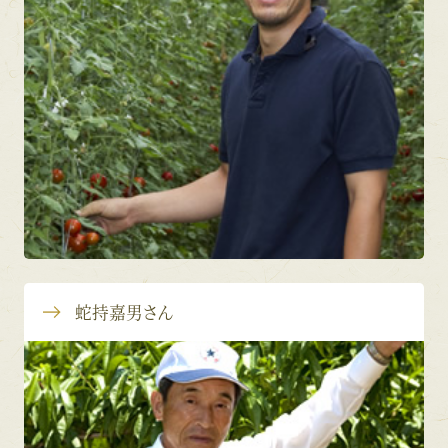
蛇持嘉男さん