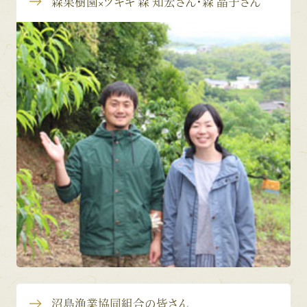
森果樹園×ツギキ 森 知宏さん・森 晶子さん
沼島漁業協同組合の皆さん