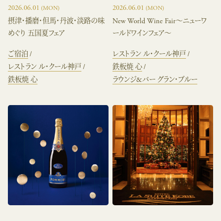
2026.06.01
2026.06.01
(MON)
(MON)
摂津・播磨・但馬・丹波・淡路の味
New World Wine Fair～ニューワ
めぐり 五国夏フェア
ールドワインフェア～
ご宿泊
レストラン ル・クール神戸
レストラン ル・クール神戸
鉄板焼 心
鉄板焼 心
ラウンジ&バー グラン・ブルー