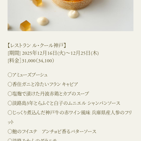
【レストラン ル・クール神戸】
[期間] 2025年12月16日(火)～12月25日(木)
[料金］31,000（34,100）
○アミューズブーシュ
○香住ガニと冷たいフラン キャビア
○塩麹で漬けた丹波赤鶏とカブのスープ
○淡路島3年とらふぐと白子のムニエル シャンパンソース
○じっくり煮込んだ神戸牛の赤ワイン風味 兵庫県産人参のフリ
ット
○鮑のフイユテ アンチョビ香るバターソース