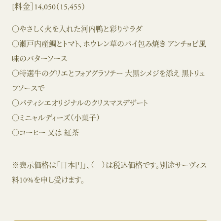
[料金］14,050（15,455）
○やさしく火を入れた河内鴨と彩りサラダ
○瀬戸内産鯛とトマト、ホウレン草のパイ包み焼き アンチョビ風
味のバターソース
○特選牛のグリエとフォアグラソテー 大黒シメジを添え 黒トリュ
フソースで
○パティシエオリジナルのクリスマスデザート
○ミニャルディーズ（小菓子）
○コーヒー 又は 紅茶
※表示価格は「日本円」、（ ）は税込価格です。別途サーヴィス
料10%を申し受けます。