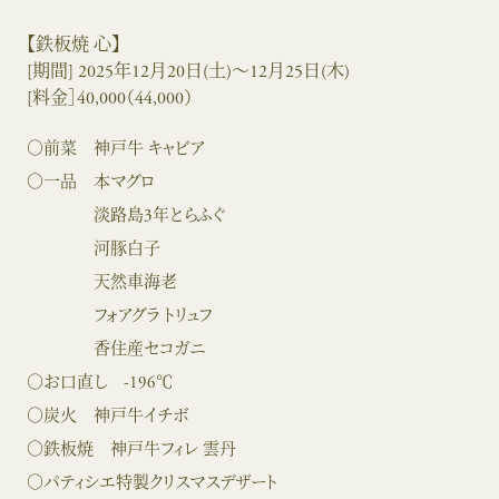
【鉄板焼 心】
[期間] 2025年12月20日(土)～12月25日(木)
[料金］40,000（44,000）
○前菜 神戸牛 キャビア
○一品 本マグロ
淡路島3年とらふぐ
河豚白子
天然車海老
フォアグラ トリュフ
香住産セコガニ
○お口直し -196℃
○炭火 神戸牛イチボ
○鉄板焼 神戸牛フィレ 雲丹
○パティシエ特製クリスマスデザート