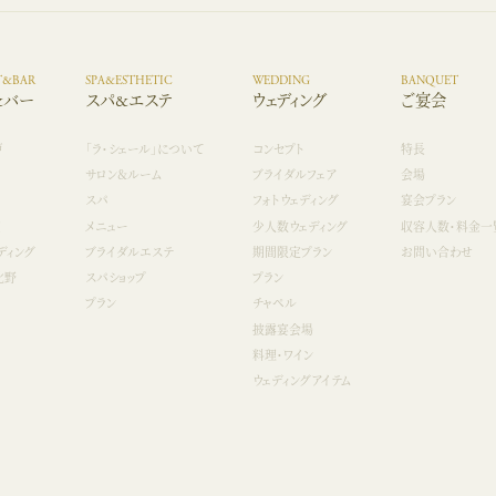
T&BAR
SPA&ESTHETIC
WEDDING
BANQUET
&バー
スパ&エステ
ウェディング
ご宴会
戸
「ラ・シェール」について
コンセプト
特長
サロン＆ルーム
ブライダルフェア
会場
スパ
フォトウェディング
宴会プラン
室
メニュー
少人数ウェディング
収容人数・料金一
ディング
ブライダルエステ
期間限定プラン
お問い合わせ
北野
スパショップ
プラン
プラン
チャペル
披露宴会場
料理・ワイン
ウェディングアイテム