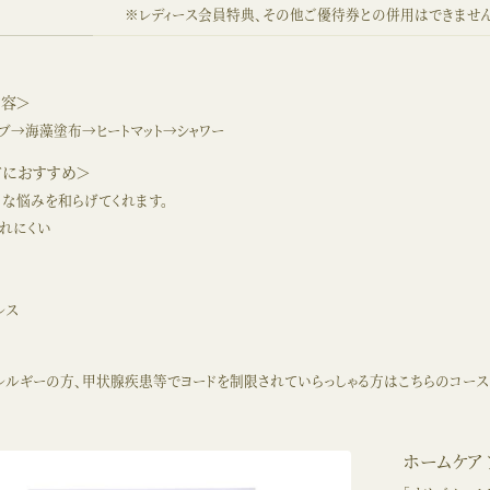
※レディース会員特典、その他ご優待券との併用はできません
内容＞
ブ→海藻塗布→ヒートマット→シャワー
方におすすめ＞
な悩みを和らげてくれます。
れにくい
レス
レルギーの方、甲状腺疾患等でヨードを制限されていらっしゃる方はこちらのコー
ホームケア