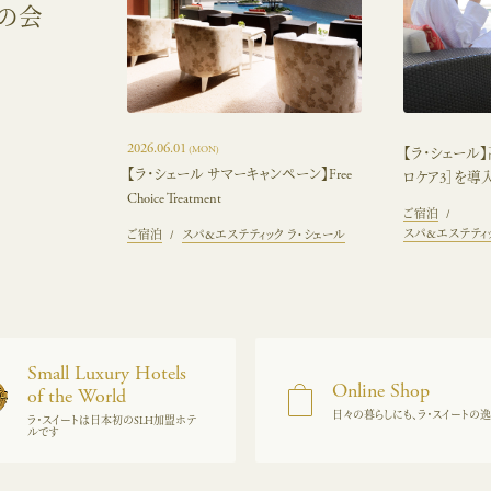
の会
2026.06.01
(MON)
【ラ・シェール
【ラ・シェール サマーキャンペーン】Free
ロケア3］を導
Choice Treatment
ご宿泊
スパ&エステティッ
ご宿泊
スパ&エステティック ラ・シェール
Small Luxury Hotels
Online Shop
of the World
日々の暮らしにも、ラ・スイートの
ラ・スイートは日本初のSLH加盟ホテ
ルです