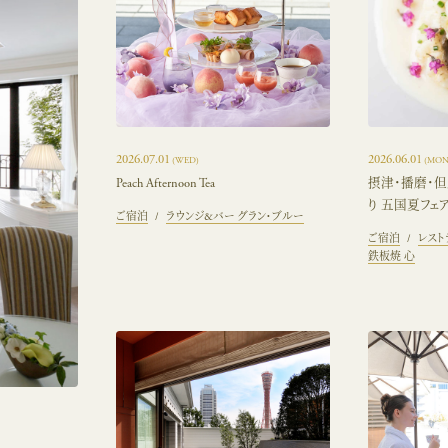
2026.07.01
2026.06.01
(WED)
(MON
Peach Afternoon Tea
摂津・播磨・
り 五国夏フェ
ご宿泊
ラウンジ&バー グラン・ブルー
ご宿泊
レスト
鉄板焼 心