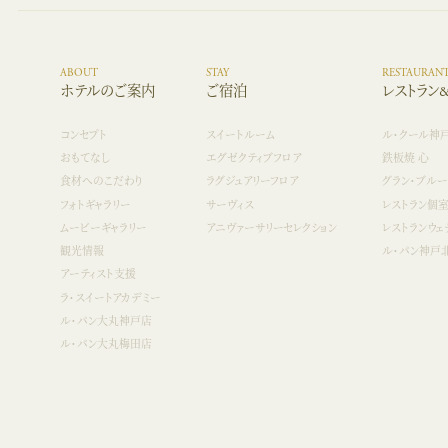
ABOUT
STAY
RESTAURAN
ホテルのご案内
ご宿泊
レストラン
コンセプト
スイートルーム
ル・クール神
おもてなし
エグゼクティブフロア
鉄板焼 心
食材へのこだわり
ラグジュアリーフロア
グラン・ブルー
フォトギャラリー
サーヴィス
レストラン個
ムービーギャラリー
アニヴァーサリーセレクション
レストランウェ
観光情報
ル・パン神戸
アーティスト支援
ラ・スイートアカデミー
ル・パン大丸神戸店
ル・パン大丸梅田店