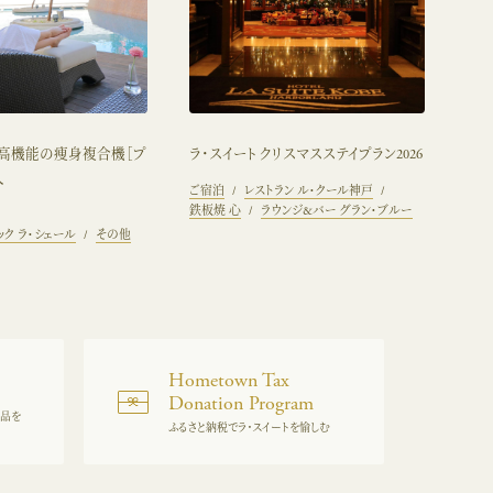
】高機能の痩身複合機［プ
ラ・スイート クリスマスステイプラン2026
入
ご宿泊
レストラン ル・クール神戸
鉄板焼 心
ラウンジ&バー グラン・ブルー
ク ラ・シェール
その他
Hometown Tax
Donation Program
逸品を
ふるさと納税でラ・スイートを愉しむ