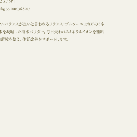
ュアSP」
2kg 33,200（36,520）
ラルバランスが良いと言われるフランス・ブルターニュ地方のミネ
水を凝縮した海水パウダー。毎日失われるミネラルイオンを補給
内環境を整え、体質改善をサポートします。