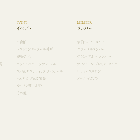
EVENT
MEMBER
イベント
メンバー
ご宿泊
宿泊ポイントメンバー
レストラン ル・クール神戸
エターナルメンバー
鉄板焼 心
グラン・ブルー メンバー
覧
ラウンジ&バー グラン・ブルー
ラ・シェール プレミアムメンバー
スパ&エステティック ラ・シェール
レディースサロン
ウェディング&ご宴会
メールマガジン
ル・パン神戸北野
その他