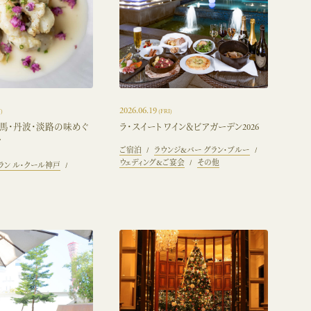
2026.06.19
)
(FRI)
但馬・丹波・淡路の味めぐ
ラ・スイート ワイン＆ビアガーデン2026
ア
ご宿泊
ラウンジ&バー グラン・ブルー
ウェディング&ご宴会
その他
ラン ル・クール神戸