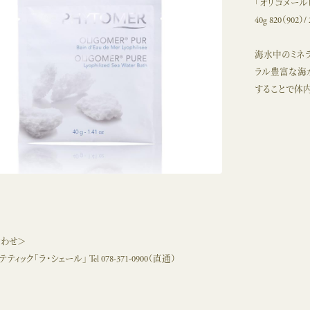
「オリゴメールピ
40g 820（902）/ 
海水中のミネ
ラル豊富な海
することで体
合わせ＞
ティック「ラ・シェール」 Tel
078-371-0900
（直通）