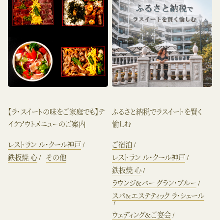
【ラ・スイートの味をご家庭でも】テ
ふるさと納税でラスイートを賢く
イクアウトメニューのご案内
愉しむ
レストラン ル・クール神戸
ご宿泊
鉄板焼 心
その他
レストラン ル・クール神戸
鉄板焼 心
ラウンジ&バー グラン・ブルー
スパ&エステティック ラ・シェール
ウェディング&ご宴会