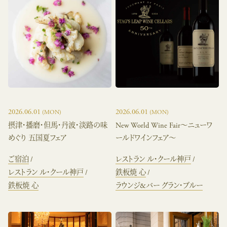
2026.06.01
2026.06.01
(MON)
(MON)
摂津・播磨・但馬・丹波・淡路の味
New World Wine Fair～ニューワ
めぐり 五国夏フェア
ールドワインフェア～
ご宿泊
レストラン ル・クール神戸
レストラン ル・クール神戸
鉄板焼 心
鉄板焼 心
ラウンジ&バー グラン・ブルー