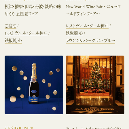
摂津・播磨・但馬・丹波・淡路の味
New World Wine Fair～ニューワ
めぐり 五国夏フェア
ールドワインフェア～
ご宿泊
レストラン ル・クール神戸
レストラン ル・クール神戸
鉄板焼 心
鉄板焼 心
ラウンジ&バー グラン・ブルー
2026.03.01
(SUN)