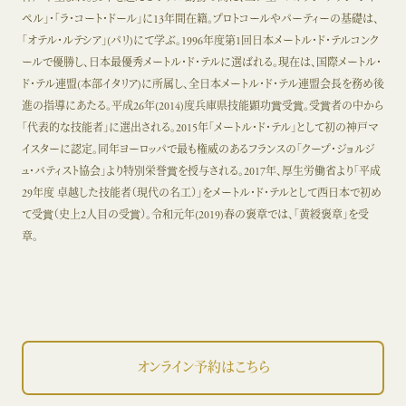
ペル」・「ラ・コート・ドール」に13年間在籍。プロトコールやパーティーの基礎は、
「オテル・ルテシア」(パリ)にて学ぶ。1996年度第1回日本メートル・ド・テルコンク
ールで優勝し、日本最優秀メートル・ド・テルに選ばれる。現在は、国際メートル・
ド・テル連盟(本部イタリア)に所属し、全日本メートル・ド・テル連盟会長を務め後
進の指導にあたる。平成26年(2014)度兵庫県技能顕功賞受賞。受賞者の中から
「代表的な技能者」に選出される。2015年「メートル・ド・テル」として初の神戸マ
イスターに認定。同年ヨーロッパで最も権威のあるフランスの「クープ・ジョルジ
ュ・バティスト協会」より特別栄誉賞を授与される。2017年、厚生労働省より「平成
29年度 卓越した技能者（現代の名工）」をメートル・ド・テルとして西日本で初め
て受賞（史上2人目の受賞）。令和元年(2019)春の褒章では、「黄綬褒章」を受
章。
オンライン予約はこちら