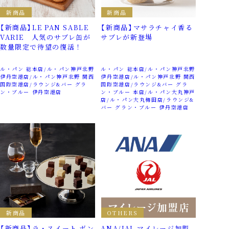
新商品
新商品
【新商品】LE PAN SABLE
【新商品】マサラチャイ香る
VARIE 人気のサブレ缶が
サブレが新登場
数量限定で待望の復活！
ル・パン 総本店
ル・パン神戸北野
ル・パン 総本店
ル・パン神戸北野
伊丹空港店
ル・パン神戸北野 関西
伊丹空港店
ル・パン神戸北野 関西
国際空港店
ラウンジ&バー グラ
国際空港店
ラウンジ&バー グラ
ン・ブルー 伊丹空港店
ン・ブルー 本店
ル・パン大丸神戸
店
ル・パン大丸梅田店
ラウンジ&
バー グラン・ブルー 伊丹空港店
新商品
OTHERS
【新商品】ラ・スイート ボン
ANA/JAL マイレージ加盟