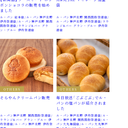
ボンショコラの販売を始め
店
ました
ル・パン 総本店
ル・パン神戸北野
ル・パン神戸北野 関西国際空港店
伊丹空港店
ル・パン神戸北野 関西
ル・パン神戸北野 伊丹空港店
ラウ
国際空港店
ラウンジ&バー グラ
ンジ&バー グラン・ブルー 伊丹空
ン・ブルー 伊丹空港店
港店
OTHERS
OTHERS
そらやんクリームパン販売
毎日放送「ごぶごぶ」でル・
パンの塩パンが紹介されま
した
ル・パン神戸北野 関西国際空港店
ル・パン神戸北野 伊丹空港店
ル・
ラウンジ&バー グラン・ブルー 伊
パン神戸北野 関西国際空港店
ル・
丹空港店
ル・パン神戸北野 伊丹空
パン大丸梅田店
ル・パン大丸神戸