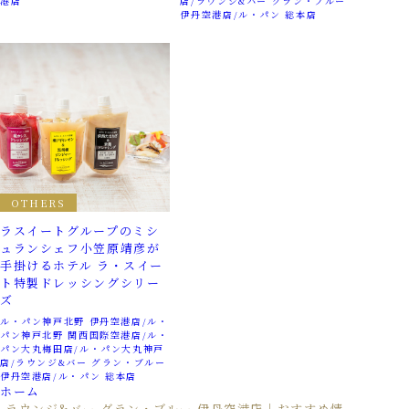
港店
店
ラウンジ&バー グラン・ブルー
伊丹空港店
ル・パン 総本店
OTHERS
ラスイートグループのミシ
ュランシェフ小笠原靖彦が
手掛けるホテル ラ・スイー
ト特製ドレッシングシリー
ズ
ル・パン神戸北野 伊丹空港店
ル・
パン神戸北野 関西国際空港店
ル・
パン大丸梅田店
ル・パン大丸神戸
店
ラウンジ&バー グラン・ブルー
伊丹空港店
ル・パン 総本店
ホーム
ラウンジ&バー グラン・ブルー 伊丹空港店｜おすすめ情