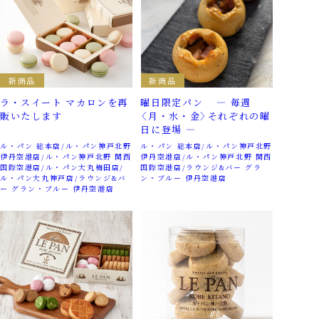
新商品
新商品
ラ・スイート マカロンを再
曜日限定パン ― 毎週
販いたします
〈月・水・金〉それぞれの曜
日に登場 ―
ル・パン 総本店
ル・パン神戸北野
ル・パン 総本店
ル・パン神戸北野
伊丹空港店
ル・パン神戸北野 関西
伊丹空港店
ル・パン神戸北野 関西
国際空港店
ル・パン大丸梅田店
国際空港店
ラウンジ&バー グラ
ル・パン大丸神戸店
ラウンジ&バ
ン・ブルー 伊丹空港店
ー グラン・ブルー 伊丹空港店