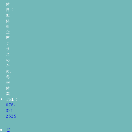
休
日：
無
休
※
全
席
テ
ラ
ス
の
た
め、
冬
季
休
業
TEL：
078-
321-
2525
ご