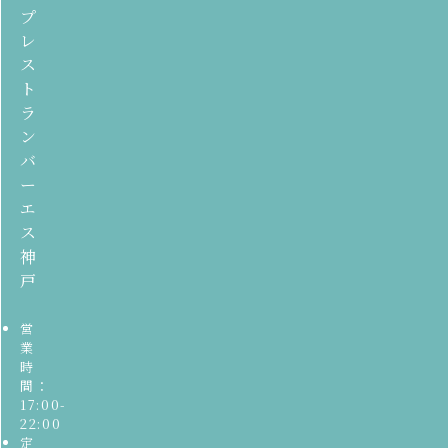
プ
レ
ス
ト
ラ
ン
バ
ー
エ
ス
神
戸
営
業
時
間：
17:00-
22:00
定