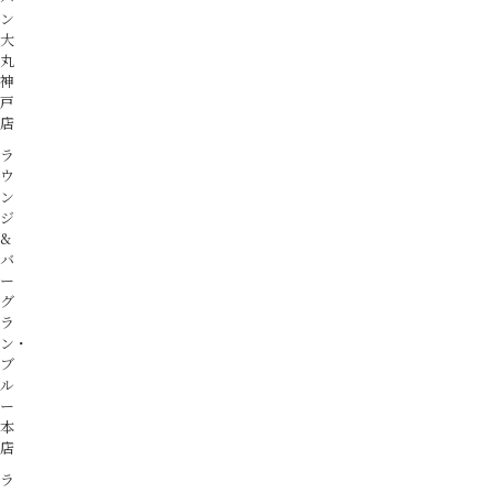
ン
大
丸
神
戸
店
ラ
ウ
ン
ジ
&
バ
ー
グ
ラ
ン・
ブ
ル
ー
本
店
ラ