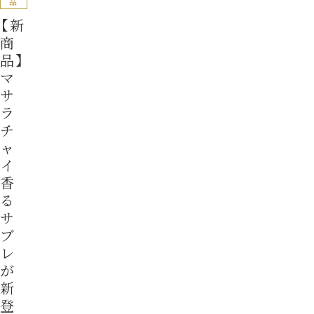
品
【新
商
品】
マ
サ
ラ
チ
ャ
イ
香
る
サ
ブ
レ
が
新
登