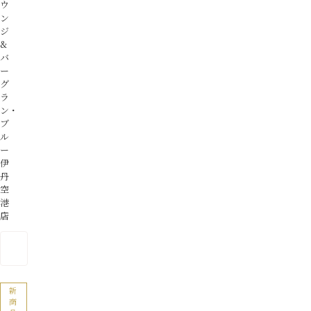
ウ
ン
ジ
&
バ
ー
グ
ラ
ン・
ブ
ル
ー
伊
丹
空
港
店
新
商