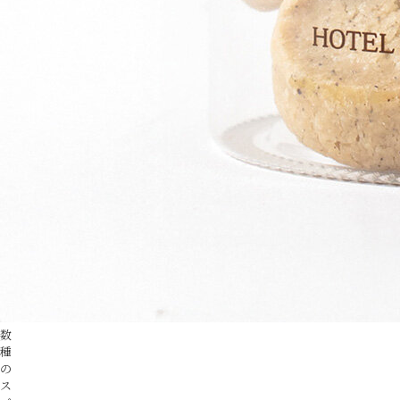
数
種
の
ス