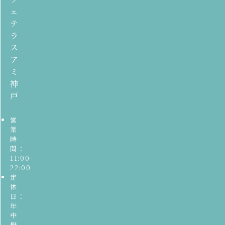
ェ
テ
ラ
ス
ア
ミ
神
戸
営
業
時
間：
11:00-
22:00
定
休
日：
年
中
無