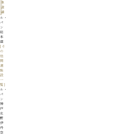
象
店
舗
ル・
パ
ン
総
本
店
ル・
パ
ン
神
戸
北
野
伊
丹
空