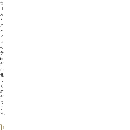
な
甘
み
と
ス
パ
イ
ス
の
余
韻
が
心
地
よ
く
広
が
り
ま
す。
対