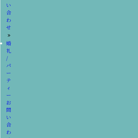
い
合
わ
せ
婚
礼
/
パ
ー
テ
ィ
ー
お
問
い
合
わ