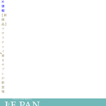
め
情
報
【新
商
品】
マ
サ
ラ
チ
ャ
イ
香
る
サ
ブ
レ
が
新
登
場
1F