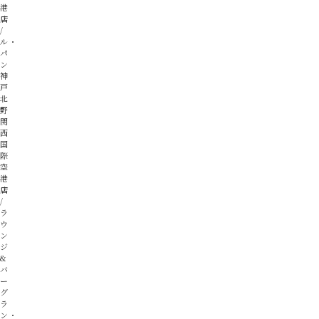
港
店
ル・
パ
ン
神
戸
北
野
関
西
国
際
空
港
店
ラ
ウ
ン
ジ
&
バ
ー
グ
ラ
ン・