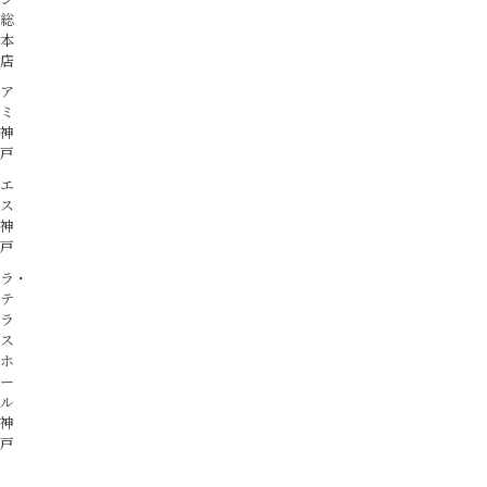
総
本
店
ア
ミ
神
戸
エ
ス
神
戸
ラ・
テ
ラ
ス
ホ
ー
ル
神
戸