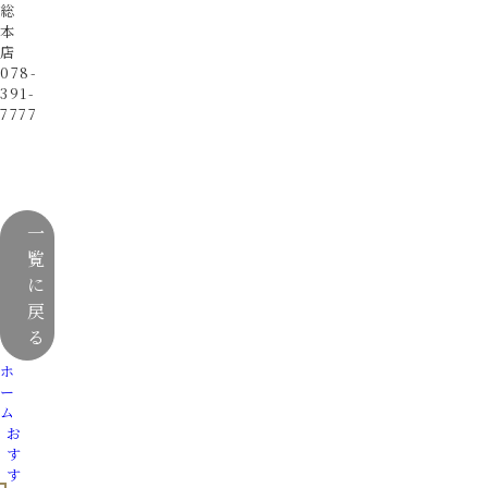
総
本
店
078-
391-
7777
一
覧
に
戻
る
ホ
ー
ム
お
す
す