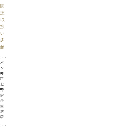
関
連
取
扱
い
店
舗
ル・
パ
ン
神
戸
北
野
伊
丹
空
港
店
ル・