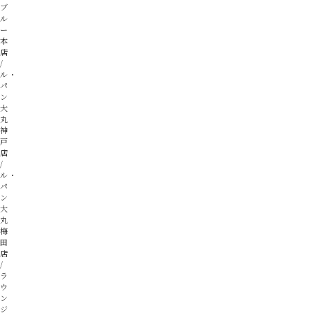
ブ
ル
ー
本
店
ル・
パ
ン
大
丸
神
戸
店
ル・
パ
ン
大
丸
梅
田
店
ラ
ウ
ン
ジ