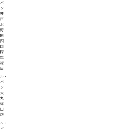
パ
ン
神
戸
北
野
関
西
国
際
空
港
店
ル・
パ
ン
大
丸
梅
田
店
ル・
パ