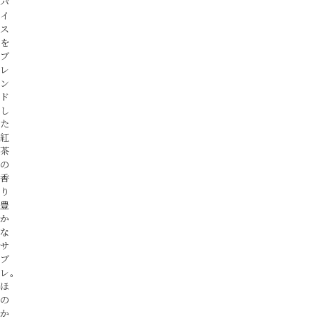
パ
イ
ス
を
ブ
レ
ン
ド
し
た
紅
茶
の
香
り
豊
か
な
サ
ブ
レ。
ほ
の
か