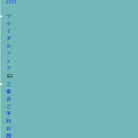
1515
ブ
ラ
イ
ダ
ル
フ
ェ
ア
ご
宴
会
ご
予
約
お
問