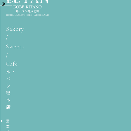
Bakery
/
Sweets
/
Cafe
ル・
パ
ン
総
本
店
営
業