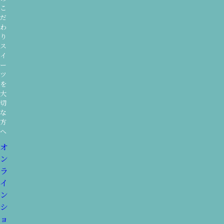
こ
だ
わ
り
ス
イ
ー
ツ
を
大
切
な
方
へ
オ
ン
ラ
イ
ン
シ
ョ