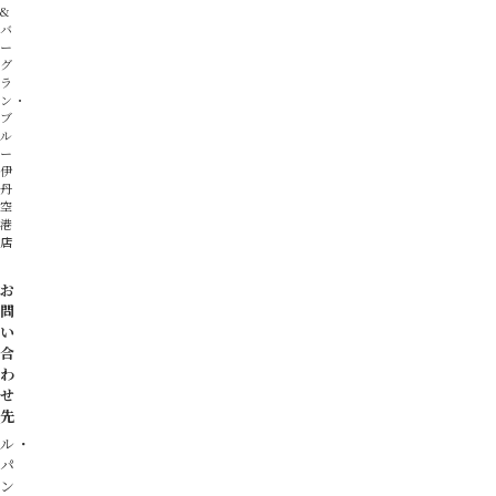
&
バ
ー
グ
ラ
ン・
ブ
ル
ー
伊
丹
空
港
店
お
問
い
合
わ
せ
先
ル・
パ
ン