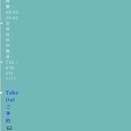
時
間：
08:00-
20:00
定
休
日：
年
中
無
休
TEL：
078-
391-
7777
Take
Out
ご
予
約