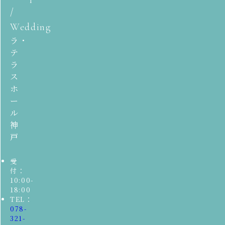
/
Wedding
ラ・
テ
ラ
ス
ホ
ー
ル
神
戸
受
付：
10:00-
18:00
TEL：
078-
321-