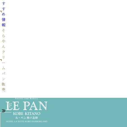
す
す
め
情
報
そ
ら
や
ん
ク
リ
ー
ム
パ
ン
販
売
1F