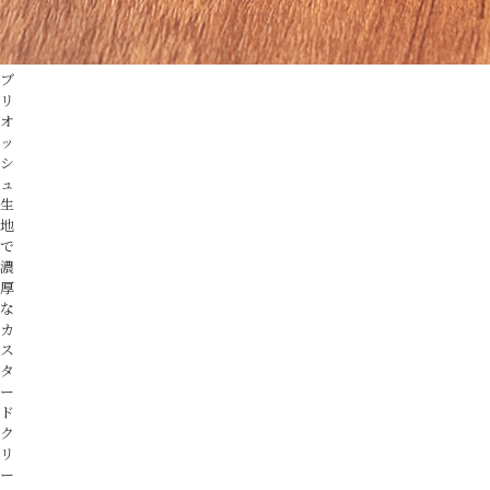
ブ
リ
オ
ッ
シ
ュ
生
地
で
濃
厚
な
カ
ス
タ
ー
ド
ク
リ
ー