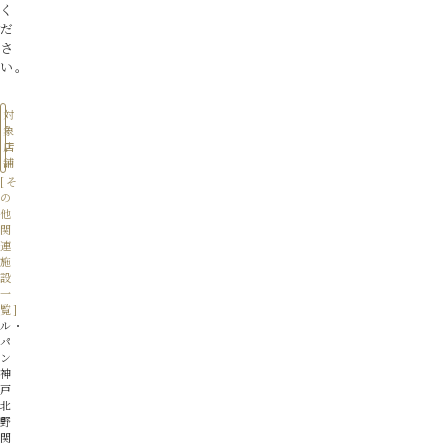
く
だ
さ
い。
対
象
店
舗
ル・
パ
ン
神
戸
北
野
関