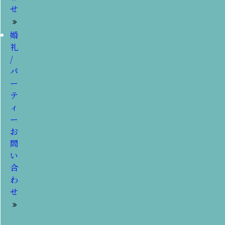
せ
婚
礼
/
パ
ー
テ
ィ
ー
お
問
い
合
わ
せ