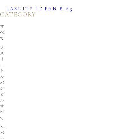
LASUITE LE PAN Bldg.
TOPICS
CATEGORY
す
おすすめ情報
べ
て
ラ
ス
イ
ー
ト
ル
パ
ン
ビ
ル
す
べ
て
ル・
パ
ン