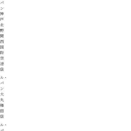
パ
ン
神
戸
北
野
関
西
国
際
空
港
店
ル・
パ
ン
大
丸
梅
田
店
ル・
パ