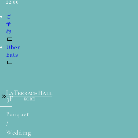
22:00
ご
予
約
Uber
Eats
3F
Banquet
/
Wedding