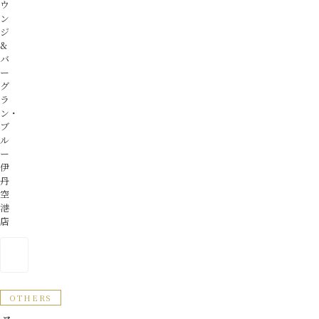
ウ
ン
ジ
&
バ
ー
グ
ラ
ン・
ブ
ル
ー
伊
丹
空
港
店
OTHERS