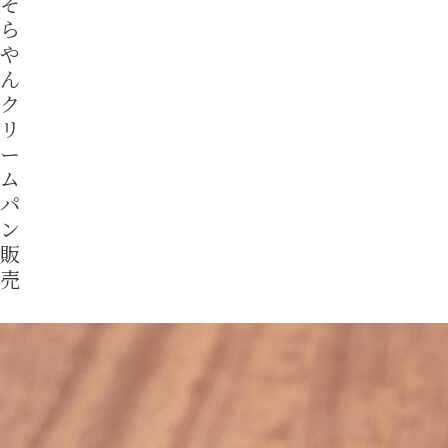
そ
ら
や
ん
ク
リ
ー
ム
パ
ン
販
売