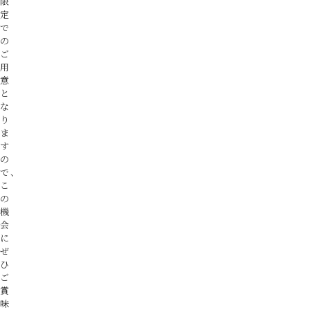
限
定
で
の
ご
用
意
と
な
り
ま
す
の
で、
こ
の
機
会
に
ぜ
ひ
ご
賞
味