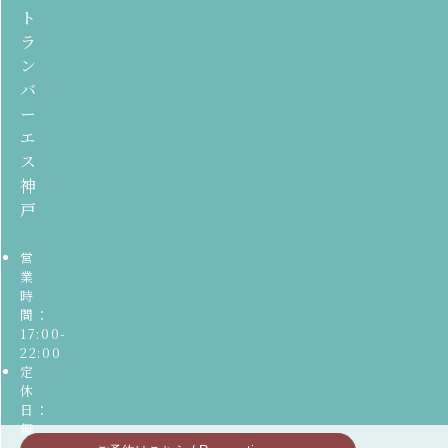
ト
ラ
ン
バ
ー
エ
ス
神
戸
営
業
時
間：
17:00-
22:00
定
休
日：
無
休