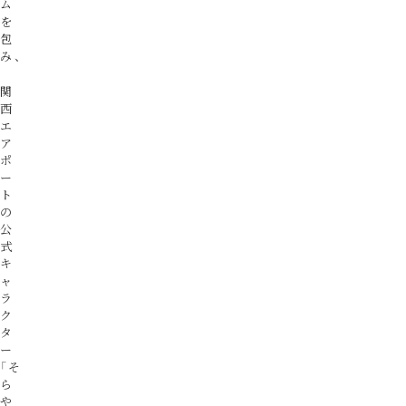
ム
を
包
み、
関
西
エ
ア
ポ
ー
ト
の
公
式
キ
ャ
ラ
ク
タ
ー
「そ
ら
や