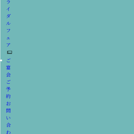
ラ
イ
ダ
ル
フ
ェ
ア
ご
宴
会
ご
予
約
お
問
い
合
わ