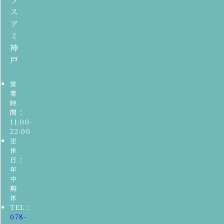
ス
ア
ミ
神
戸
営
業
時
間：
11:00-
22:00
定
休
日：
年
中
無
休
TEL：
078-