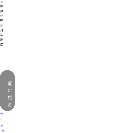
ン
神
戸
北
野
伊
丹
空
港
店
一
覧
に
戻
る
ホ
ー
ム
お