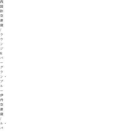
西
国
際
空
港
店
ラ
ウ
ン
ジ
&
バ
ー
グ
ラ
ン・
ブ
ル
ー
伊
丹
空
港
店
ル・
パ