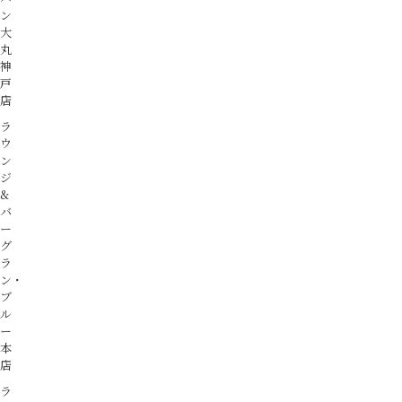
ン
大
丸
神
戸
店
ラ
ウ
ン
ジ
&
バ
ー
グ
ラ
ン・
ブ
ル
ー
本
店
ラ