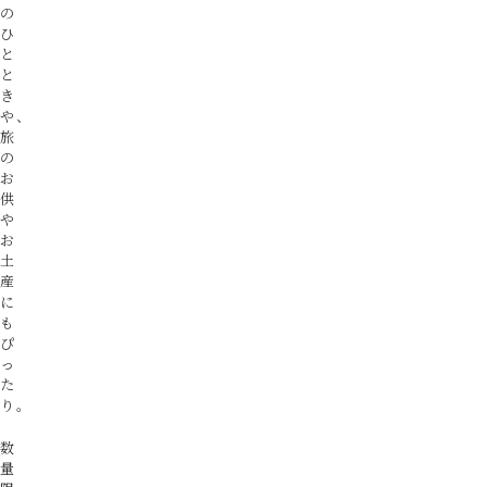
の
ひ
と
と
き
や、
旅
の
お
供
や
お
土
産
に
も
ぴ
っ
た
り。
数
量