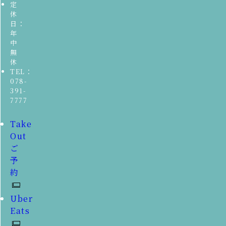
定
休
日：
年
中
無
休
TEL：
078-
391-
7777
Take
Out
ご
予
約
Uber
Eats