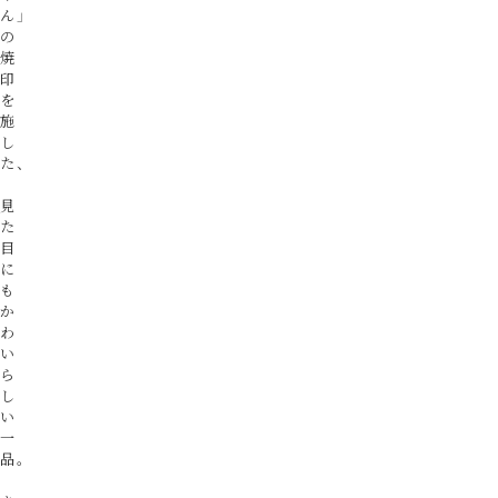
ん」
の
焼
印
を
施
し
た、
見
た
目
に
も
か
わ
い
ら
し
い
一
品。