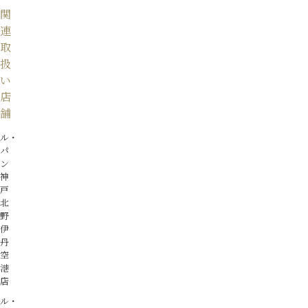
関
連
取
扱
い
店
舗
ル・
パ
ン
神
戸
北
野
伊
丹
空
港
店
ル・