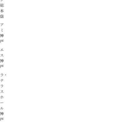
総
本
店
ア
ミ
神
戸
エ
ス
神
戸
ラ・
テ
ラ
ス
ホ
ー
ル
神
戸