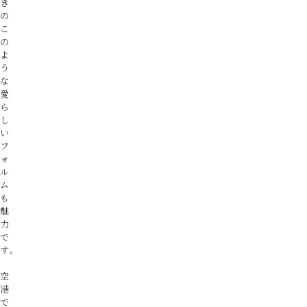
き
の
こ
の
よ
う
な
愛
ら
し
い
フ
ォ
ル
ム
も
魅
力
で
す。
空
港
で