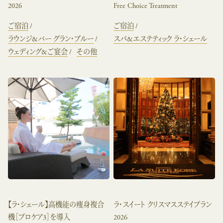
2026
Free Choice Treatment
ご宿泊
ご宿泊
ラウンジ&バー グラン・ブルー
スパ&エステティック ラ・シェール
ウェディング&ご宴会
その他
【ラ・シェール】高機能の痩身複合
ラ・スイート クリスマスステイプラン
機［プロケア3］を導入
2026