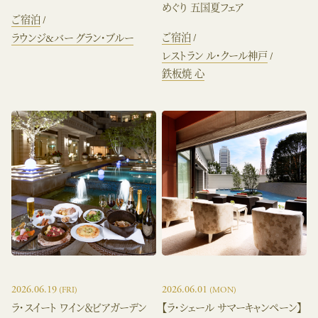
めぐり 五国夏フェア
ご宿泊
ご宿泊
ラウンジ&バー グラン・ブルー
レストラン ル・クール神戸
鉄板焼 心
2026.06.19
2026.06.01
(FRI)
(MON)
ラ・スイート ワイン＆ビアガーデン
【ラ・シェール サマーキャンペーン】