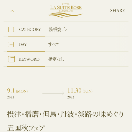
SHARE
CATEGORY
鉄板焼 心
DAY
すべて
KEYWORD
指定なし
9.1
11.30
(MON)
(SUN)
2025
2025
摂津・播磨・但馬・丹波・淡路の味めぐり
五国秋フェア