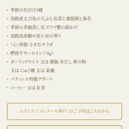
季節の先付け3種
淡路産太刀魚の天ぷら 松茸と蓮根餅と海苔
季節の茶碗蒸し 紅ズワイ蟹の餡かけ
淡路島産鰆の炙り 炭の香り
「心」特製 小さなサラダ
椚座牛サーロイン（70g）
ガーリックライス 又は 御飯 赤だし 香の物
又は にゅう麺 又は 素麺
パティシエ特製デザート
コーヒー 又は 紅茶
レストラン「ル・クール神戸」のご予約はこちらから