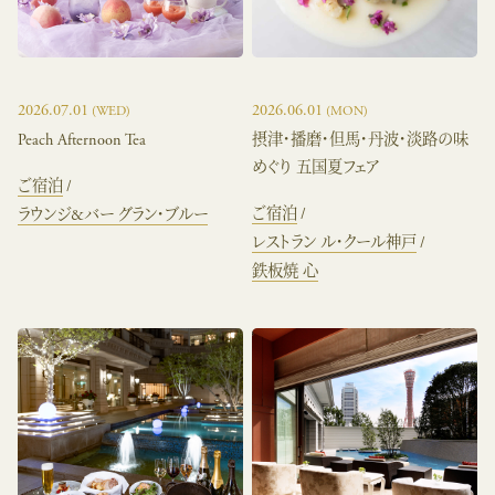
2026.07.01
2026.06.01
(WED)
(MON)
Peach Afternoon Tea
摂津・播磨・但馬・丹波・淡路の味
めぐり 五国夏フェア
ご宿泊
ご宿泊
ラウンジ&バー グラン・ブルー
レストラン ル・クール神戸
鉄板焼 心