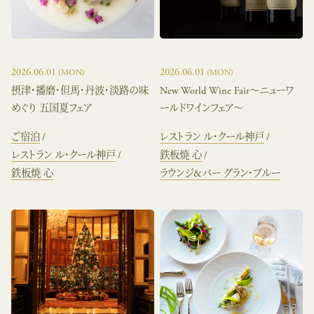
2026.06.01
2026.06.01
(MON)
(MON)
摂津・播磨・但馬・丹波・淡路の味
New World Wine Fair～ニューワ
めぐり 五国夏フェア
ールドワインフェア～
ご宿泊
レストラン ル・クール神戸
レストラン ル・クール神戸
鉄板焼 心
鉄板焼 心
ラウンジ&バー グラン・ブルー